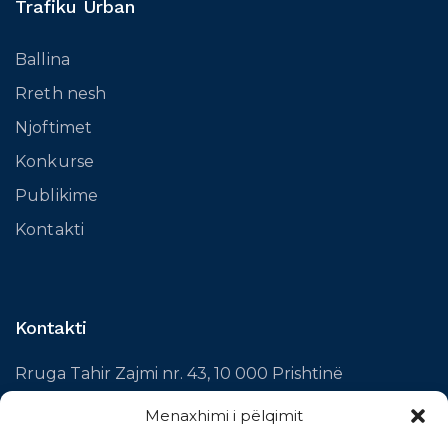
Trafiku Urban
Ballina
Rreth nesh
Njoftimet
Konkurse
Publikime
Kontakti
Kontakti
Rruga Tahir Zajmi nr. 43, 10 000 Prishtinë
Tel(Viber): +383 45 10 11 23
Menaxhimi i pëlqimit
info@trafikurban-pr.com