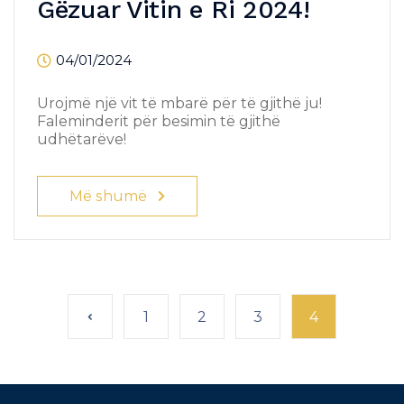
Gëzuar Vitin e Ri 2024!
04/01/2024
Urojmë një vit të mbarë për të gjithë ju!
Faleminderit për besimin të gjithë
udhëtarëve!
Më shumë
1
2
3
4