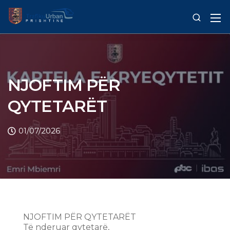
NJOFTIM PËR
QYTETARËT
01/07/2026
NJOFTIM PËR QYTETARËT
Të nderuar qytetarë,