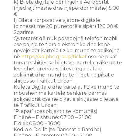
k) Bileta digjitale për linjën e Aeroportit
(njëdrejtimëshe dhe njëpërdorimëshe) 5.00
€
l) Bileta korporative vjetore digjitale
(bizneset me 20 punëtorë e sipër) 120.00 €
Sqarime
Qytetarët që nuk posedojnë telefon mobil
ose pajisje të tjera elektronike dhe kanë
nevojë për kartelë fizike, mund të aplikojnë
në
https://kd.pbc.group/ticket
ose në pikat
tona të shitjes së biletave. Kartela fizike do të
lëshohet brenda 5 ditëve nga data e
aplikimit dhe mund të tërhiqet në pikat e
shitjes së Trafikut Urban.
Kuleta Digjitale dhe kartelat fizike mund të
mbushen me kartelë bankare përmes
aplikacionit ose në pikat e shitjes së biletave
të Trafikut Urban:
“Plepat” (pas objektit të Komunës)
E hënë – E shtunë: 07:00 – 21:00
E diel: 08:00 – 16:00
Kodra e Diellit (te Banesat e Bardha)
E hënë – E premte: 07:00 – 21:00