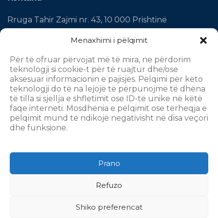
Rruga Tahir Zajmi nr. 43, 10 000 Prishtinë
Tel(Viber): +383 45 10 11 23
Menaxhimi i pëlqimit
info@trafikurban-pr.com
Për të ofruar përvojat më të mira, ne përdorim
teknologji si cookie-t për të ruajtur dhe/ose
aksesuar informacionin e pajisjes. Pëlqimi për këto
Rrjetet Sociale
teknologji do të na lejojë të përpunojmë të dhëna
të tilla si sjellja e shfletimit ose ID-të unike në këtë
faqe interneti. Mosdhënia e pëlqimit ose tërheqja e
Facebook
pëlqimit mund të ndikojë negativisht në disa veçori
Instagram
dhe funksione.
Twitter
Youtube
Prano
Webmail
Refuzo
Shiko preferencat
Copyright © 2022. Të gjitha të drejtat e rezervuara: