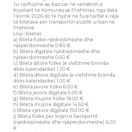
Ju njoftojmë se, bazuar në vendimin e
Kryetarit të Komunës së Prishtinës, nga data
1 korrik 2026 do të hyjnë në fuqi tarifat e reja
të biletave për transportin publik urban në
Prishtinë.
Lloji i biletës
a) Bileta fizike njëdrejtimëshe dhe
njëpërdorimëshe 0.80 €
b) Bileta digjitale njëdrejtimëshe dhe
njëpërdorimëshe 0.60 €
c) Bileta ditore fizike (e vlefshme brenda
ditës kalendarike) 1.20 €
d) Bileta ditore digjitale (e vlefshme brenda
ditës kalendarike) 1.00 €
e) Bileta javore fizike 6.00 €
f) Bileta javore digjitale 5.00 €
g) Bileta mujore fizike 18.00 €
h) Bileta mujore digjitale 14.50 €
i) Bileta vjetore digjitale 150.00 €
j) Bileta fizike për linjën e Aeroportit
(njëdrejtimëshe dhe njëpërdorimëshe) 6.00
€