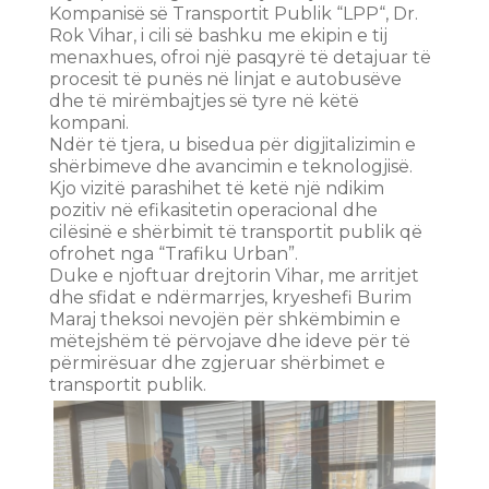
Kompanisë së Transportit Publik “LPP“, Dr.
Rok Vihar, i cili së bashku me ekipin e tij
menaxhues, ofroi një pasqyrë të detajuar të
procesit të punës në linjat e autobusëve
dhe të mirëmbajtjes së tyre në këtë
kompani.
Ndër të tjera, u bisedua për digjitalizimin e
shërbimeve dhe avancimin e teknologjisë.
Kjo vizitë parashihet të ketë një ndikim
pozitiv në efikasitetin operacional dhe
cilësinë e shërbimit të transportit publik që
ofrohet nga “Trafiku Urban”.
Duke e njoftuar drejtorin Vihar, me arritjet
dhe sfidat e ndërmarrjes, kryeshefi Burim
Maraj theksoi nevojën për shkëmbimin e
mëtejshëm të përvojave dhe ideve për të
përmirësuar dhe zgjeruar shërbimet e
transportit publik.