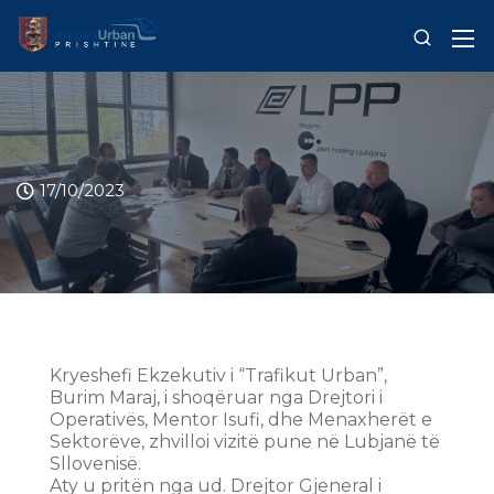
17/10/2023
Kryeshefi Ekzekutiv i “Trafikut Urban”,
Burim Maraj, i shoqëruar nga Drejtori i
Operativës, Mentor Isufi, dhe Menaxherët e
Sektorëve, zhvilloi vizitë pune në Lubjanë të
Sllovenisë.
Aty u pritën nga ud. Drejtor Gjeneral i